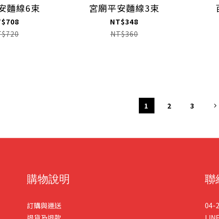
安麵線6束
宮廟平安麵線3束
T$708
NT$348
T$720
NT$360
1
2
3
購物說明
聯
訂購與運送
04-
退貨及退款
LIN