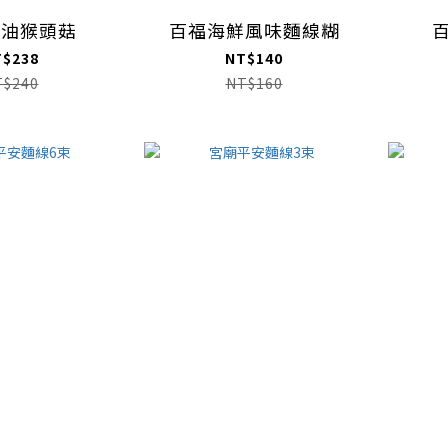
麻油猴頭菇
百福海鮮風味麵線糊
T$238
NT$140
T$240
NT$160