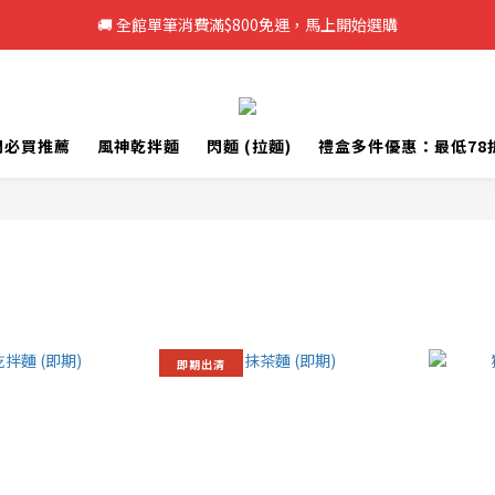
🚚 全館單筆消費滿$800免運，馬上開始選購
🚚 全館單筆消費滿$800免運，馬上開始選購
新註冊會員即享50元購物金，立即註冊>>
🚚 全館單筆消費滿$800免運，馬上開始選購
門必買推薦
風神乾拌麵
閃麵 (拉麵)
禮盒多件優惠：最低78折
即期出清