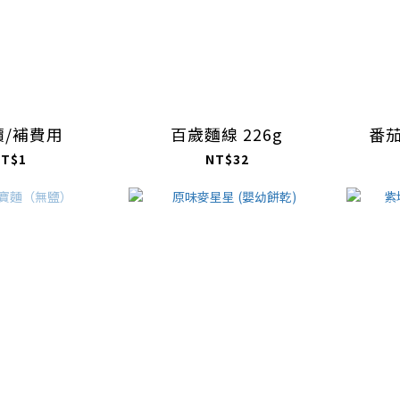
價/補費用
百歲麵線 226g
番
T$1
NT$32