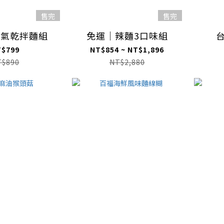
售完
售完
人氣乾拌麵組
免運｜辣麵3口味組
T$799
NT$854 ~ NT$1,896
T$890
NT$2,880