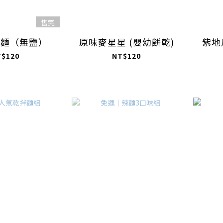
售完
寶麵（無鹽）
原味麥星星 (嬰幼餅乾)
紫地
T$120
NT$120