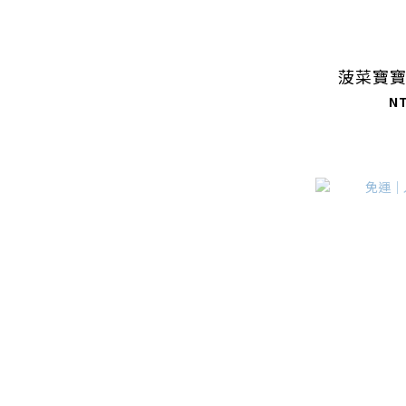
菠菜寶
N