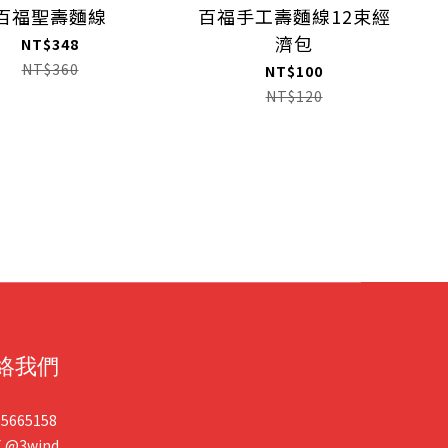
百福聖壽麵線
百福手工壽麵線12束經
濟包
NT$348
NT$360
NT$100
NT$120
絡我們
25665158
E
@3wind