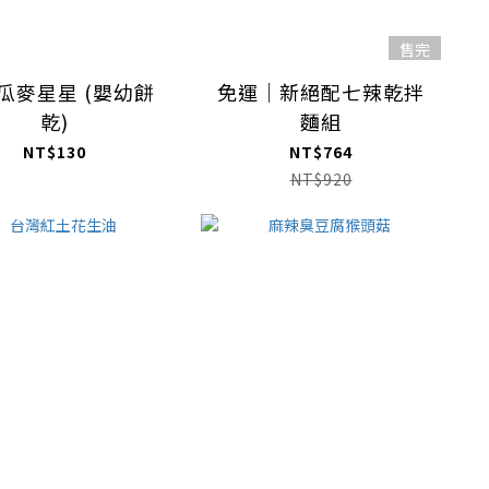
售完
瓜麥星星 (嬰幼餅
免運｜新絕配七辣乾拌
乾)
麵組
NT$130
NT$764
NT$920