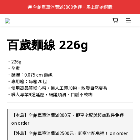
🚚 全館單筆消費滿$800免運，馬上開始選購
🚚 全館單筆消費滿$800免運，馬上開始選購
新註冊會員即享50元購物金，立即註冊>>
🚚 全館單筆消費滿$800免運，馬上開始選購
百歲麵線 226g
・226g
・全素
・麵體：0.075 cm 麵線
・專用箱：每箱20包
・使用高品質粉心粉，無人工添加物，散發自然麥香
・職人專業9道延壓，細麵順滑、口感不軟糊
【本島】全館單筆消費滿800元，即享宅配與超商取件免運
on order
【外島】全館單筆消費滿2500元，即享宅配免運！ on order