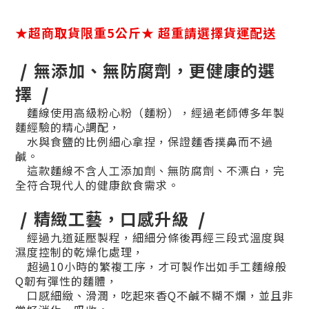
★超商取貨限重5公斤★ 超重請選擇貨運配送
❘
無添加、無防腐劑，更健康的選
擇
❘
麵線使用高級粉心粉（麵粉），經過老師傅多年製
麵經驗的精心調配，
水與食鹽的比例細心拿捏，保證麵香撲鼻而不過
鹹。
這款麵線不含人工添加劑、無防腐劑、不漂白，完
全符合現代人的健康飲食需求。
❘
精緻工藝，口感升級
❘
經過九道延壓製程，細細分條後再經三段式溫度與
濕度控制的乾燥化處理，
超過10小時的繁複工序，才可製作出如手工麵線般
Q韌有彈性的麵體，
口感細緻、滑潤，吃起來香Q不鹹不糊不爛，並且非