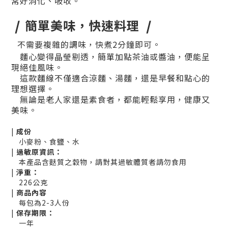
常好消化、吸收。
❘
簡單美味，快速料理
❘
不需要複雜的調味，快煮2分鐘即可。
麵心變得晶瑩剔透，簡單加點茶油或醬油，便能呈
現絕佳風味。
這款麵線不僅適合涼麵、湯麵，還是早餐和點心的
理想選擇。
無論是老人家還是素食者，都能輕鬆享用，健康又
美味。
|
成份
小麥粉、食鹽、水
|
過敏原資訊：
本產品含麩質之穀物，請對其過敏體質者請勿食用
|
淨重：
226公克
|
商品內容
每包為2-3人份
|
保存期限：
一年