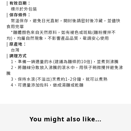
|
有效日期：
標示於外包裝
|
保存條件：
常溫保存，避免日光直射，開封後請密封後冷藏，並儘快
食用完畢
*麵體顏色來自天然原料，如有褪色或斑點(麵粉攪拌不
均)，均屬自然現象，不影響產品品質，敬請安心使用
|
原產地：
台灣
|
調理方式
1、準備一鍋適量的水(建議為麵條的10倍)，並煮到沸騰
2、將麵線分散放入沸騰的滾水中，用筷子稍微攪拌避免沸
騰
3、保持水滾(不溢出)烹煮約1-2分鐘，就可以煮熟
4、可適量添加佐料，做成湯麵或乾麵
You might also like...