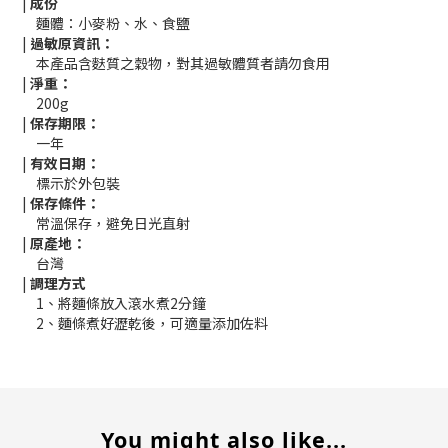
|
成份
麵體：小麥粉、水、食鹽
|
過敏原資訊：
本產品含麩質之穀物，對其過敏體質者請勿食用
|
淨重：
200g
|
保存期限：
一年
|
有效日期：
標示於外包裝
|
保存條件：
常溫保存，避免日光直射
|
原產地：
台灣
|
調理方式
1、將麵條放入滾水煮2分鐘
2、麵條煮好瀝乾後，可適量添加佐料
You might also like...