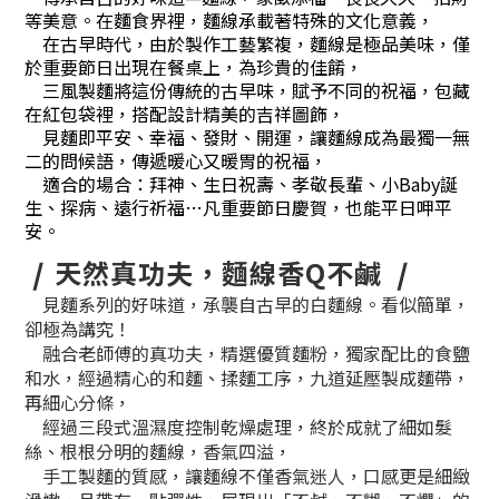
等美意。在麵食界裡，麵線承載著特殊的文化意義，
在古早時代，由於製作工藝繁複，麵線是極品美味，僅
於重要節日出現在餐桌上，為珍貴的佳餚，
三風製麵將這份傳統的古早味，賦予不同的祝福，包藏
在紅包袋裡，搭配設計精美的吉祥圖飾，
見麵即平安、幸福、發財、開運，讓麵線成為最獨一無
二的問候語，傳遞暖心又暖胃的祝福，
適合的場合：拜神、生日祝壽、孝敬長輩、小Baby誕
生、探病、遠行祈福…凡重要節日慶賀，也能平日呷平
安。
❘
天然真功夫，麵線香Q不鹹
❘
見麵系列的好味道，承襲自古早的白麵線。看似簡單，
卻極為講究！
融合老師傅的真功夫，精選優質麵粉，獨家配比的食鹽
和水，經過精心的和麵、揉麵工序，九道延壓製成麵帶，
再細心分條，
經過三段式溫濕度控制乾燥處理，終於成就了細如髮
絲、根根分明的麵線，香氣四溢，
手工製麵的質感，讓麵線不僅香氣迷人，口感更是細緻