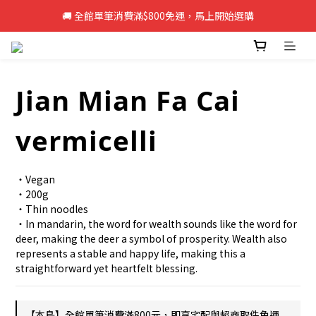
🚚 全館單筆消費滿$800免運，馬上開始選購
🚚 全館單筆消費滿$800免運，馬上開始選購
新註冊會員即享50元購物金，立即註冊>>
🚚 全館單筆消費滿$800免運，馬上開始選購
Jian Mian Fa Cai
vermicelli
・Vegan
・200g
・Thin noodles
・In mandarin, the word for wealth sounds like the word for 
deer, making the deer a symbol of prosperity. Wealth also 
represents a stable and happy life, making this a 
straightforward yet heartfelt blessing.
【本島】全館單筆消費滿800元，即享宅配與超商取件免運