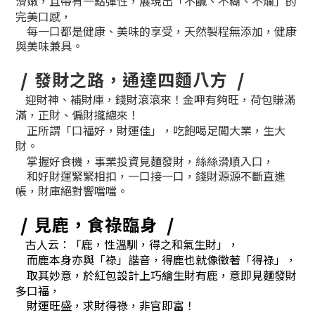
滑嫩，且帶有一點彈性，展現出「不鹹、不糊、不爛」的
完美口感，
每一口都是健康、美味的享受，天然製程無添加，健康
與美味兼具。
❘
發財之路，通達四麵八方
❘
迎財神、補財庫，錢財滾滾來！
金呷有夠旺，荷包賺滿
滿，正財、偏財攏總來！
正所謂「口福好，財運佳」，吃飽喝足闖大業，生大
財。
掌握好食機，事業投資見麵發財，絲絲滑順入口，
和好財運緊緊相扣，一口接一口，錢財源源不斷直進
帳，
財庫絕對響噹噹。
❘
見鹿，食祿臨身
❘
古人云：「鹿，性溫馴，得之和氣生財」，
而鹿本身亦與「祿」諧音，得鹿也就像徵著「得祿」，
取其妙意，於紅包設計上巧繪生財有鹿，意即見麵發財
多口福，
財運旺盛，求財得祿，非官即富！