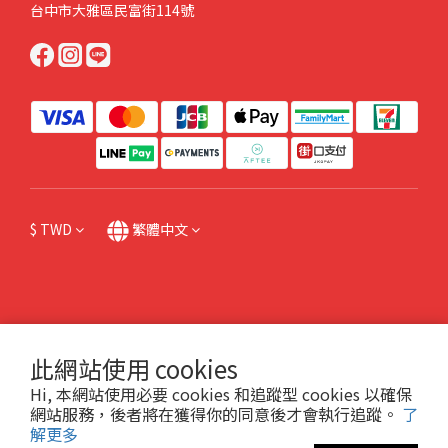
台中市大雅區民富街114號
$
TWD
繁體中文
提醒您，我們不會以電話或簡訊方式請您操作ATM或網路銀行，或跟您索取金融資料
或個人機敏資料，也請不要點擊任何不明連結。如有任何問題請直接來電本公司，或
此網站使用 cookies
撥打165防詐專線諮詢。
Hi, 本網站使用必要 cookies 和追蹤型 cookies 以確保
網站服務，後者將在獲得你的同意後才會執行追蹤。
了
解更多