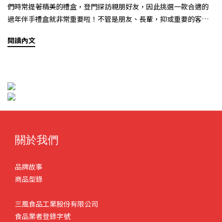
們時常提著精美的禮盒，登門探訪親朋好友，因此挑選一款合適的
過年伴手禮盒就非常重要啦！不管是朋友、長輩，抑或重要的客戶
等都需要一份精心挑選的禮物，如果還在為挑選伴手禮苦惱的朋
閱讀內文
友，不妨跟隨阿風來挑選最合適的新春禮盒吧~ 見麵。真好麵線禮盒
第一款即是寓意滿滿的禮盒，禮盒內含有四種暖心祝福，分別為見
麵平安、見麵幸福、見麵開運及見麵發財，禮盒內容物共有六包麵
線，分別為四款祝福麵線再隨機搭配兩包。除了有好的祝福寓意
外，細節上也完全不馬虎，從每包不同的吉祥詩詞，再到禮盒精緻
的包裝與附贈專屬的手提袋，由內而外都充滿大方與喜氣，不論是
春節期間送禮或平時登門拜訪都再適合不過了！有緣見麵乾拌麵禮
盒以民初復古風格設計的紙捲麵禮盒，內容物含有菠菜麵、薑黃麵
關於我們
兩款嚴選養生麵，並可任選兩種獨門醬料作搭配，醬料口味包括
「經典椒麻、老薑麻油、香蒜黃金椒、四川口水雞、四川水煮牛」
品牌故事
五種供選擇，口味多元深受老饕喜愛，即使在沒有冰箱的情況下，
商品型錄
這份禮盒亦能常溫保存，即使長時間保存也能保持食品的完整風味
與優良品質！另外，更厲害的是醬包麵麵俱到地將全素、五辛素、
三風食品工業股份有限公司
葷食一網打盡！不必再煩惱送給素食主義的朋友該如何挑選！
食品業者登錄字號