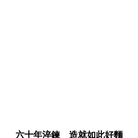
六十年淬鍊 造就如此好麵