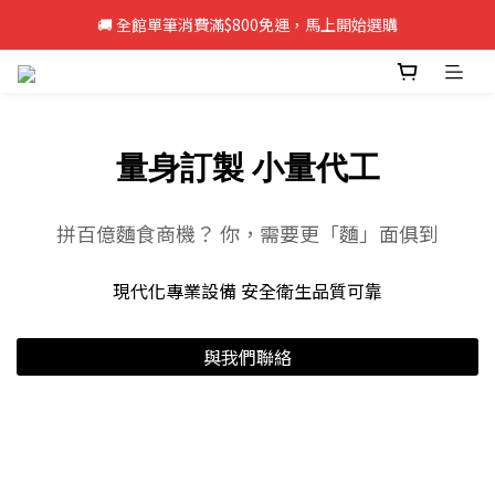
🚚 全館單筆消費滿$800免運，馬上開始選購
🚚 全館單筆消費滿$800免運，馬上開始選購
新註冊會員即享50元購物金，立即註冊>>
🚚 全館單筆消費滿$800免運，馬上開始選購
量身訂製 小量代工
拼百億麵食商機？ 你，需要更「麵」面俱到
現代化專業設備 安全衛生品質可靠
與我們聯絡