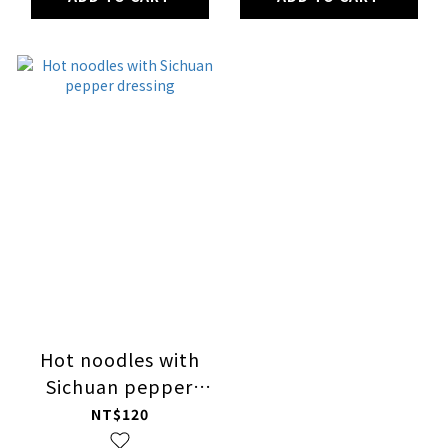
Hot noodles with
Sichuan pepper
dressing
NT$120