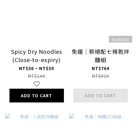
Sold Out
Spicy Dry Noodles
免運｜新絕配七辣乾拌
(Close-to-expiry)
麵組
NT$56 ~ NT$59
NT$764
NT$140
NT$920
ADD TO CART
ADD TO CART