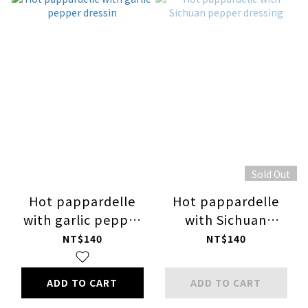
Sold Out
Hot pappardelle
Hot pappardelle
with garlic pepper
with Sichuan
dressin
pepper dressing
NT$140
NT$140
ADD TO CART
ADD TO CART