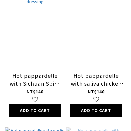
Hot pappardelle
Hot pappardelle
with Sichuan Spicy
with saliva chicken
Boiled Beef dressing
dressing
NT$140
NT$140
ADD TO CART
ADD TO CART