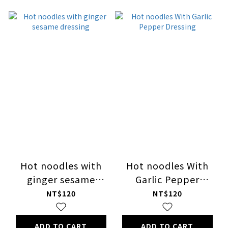
Hot noodles with
Hot noodles With
ginger sesame
Garlic Pepper
dressing
Dressing
NT$120
NT$120
ADD TO CART
ADD TO CART